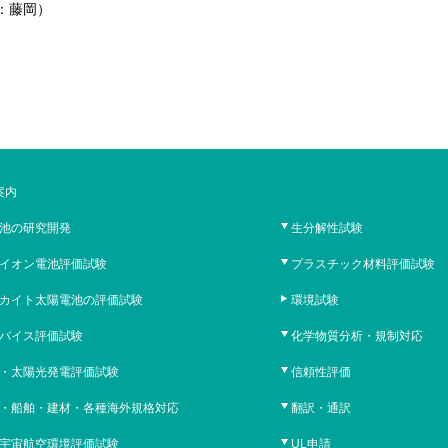
当：藤岡）
案内
池の研究開発
生分解性試験
イオン電池評価試験
プラスチック材料評価試験
カイト太陽電池の評価試験
環境試験
バイス評価試験
化学物質分析・規制対応
・太陽光発電評価試験
信頼性評価
・船舶・建材・各種海外規格対応
翻訳・通訳
宇宙航空環境評価試験
UL申請