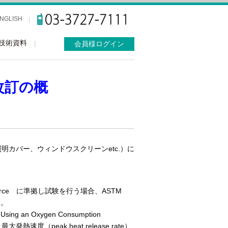
NGLISH
技術資料
会員様ログイン
改訂の概
screens」（照明カバー、ウィンドウスクリーンetc.）に
 Energy Source に準拠し試験を行う場合、ASTM
い。
s Using an Oxygen Consumption
（peak heat release rate）