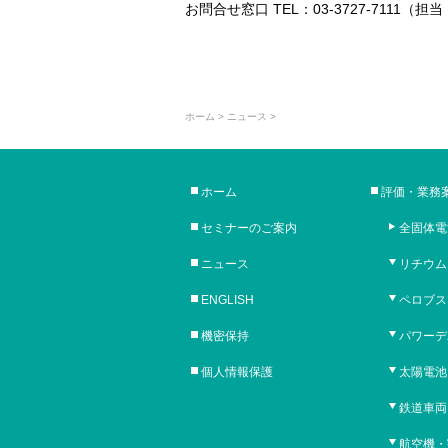
お問合せ窓口 TEL：03-3727-7111（担
ホーム
> ニュース >
ホーム
評価・業務
セミナーのご案内
全固体電
ニュース
リチウム
ENGLISH
ペロブス
機密保持
パワーデ
個人情報保護
太陽電池
鉄道車両
航空機・