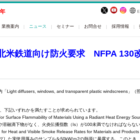
周年
E
業務案内
ニュース
セミナー
お問合せ
採用情報
米鉄道向け防火要求 NFPA 130
ight diffusers, windows, and transparent plastic wind
加され、下記いずれかを満たすことが求められています。
for Surface Flammability of Materials Using a Radiant Heat
や溶融滴下物がなく、火炎伝播指数（Is）が100未満でなければならな
r Heat and Visible Smoke Release Rates for Materials and Product
ングした実使用厚みのサンプルを50kW/ｍ2の熱源に暴露する。このとき、最大発熱速度