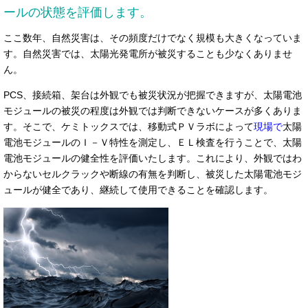
ールの状態を評価します。
ここ数年、自然災害は、その頻度だけでなく規模も大きくなっていま
す。自然災害では、太陽光発電所が被災することも少なくありませ
ん。
PCS、接続箱、架台は外観でも被災状況が把握できますが、太陽電池
モジュールの被災の程度は外観では判断できないケースが多くありま
す。そこで、ケミトックスでは、移動式ＰＶラボによって
現場で
太陽
電池モジュールのＩ－Ｖ特性を測定し、ＥＬ検査を行うことで、太陽
電池モジュールの健全性を評価いたします。これにより、外観ではわ
からないセルクラックや断線の有無を判断し、被災した太陽電池モジ
ュールが健全であり、継続して使用できることを確認します。