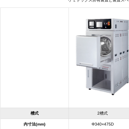
ケミトックス所有装置と装置スペ
槽式
2槽式
内寸法(mm)
Φ340×475D