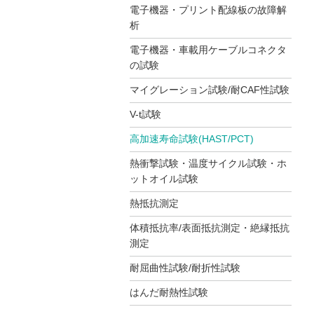
電子機器・プリント配線板の故障解
析
電子機器・車載用ケーブルコネクタ
の試験
マイグレーション試験/耐CAF性試験
V-t試験
高加速寿命試験(HAST/PCT)
熱衝撃試験・温度サイクル試験・ホ
ットオイル試験
熱抵抗測定
体積抵抗率/表面抵抗測定・絶縁抵抗
測定
耐屈曲性試験/耐折性試験
はんだ耐熱性試験