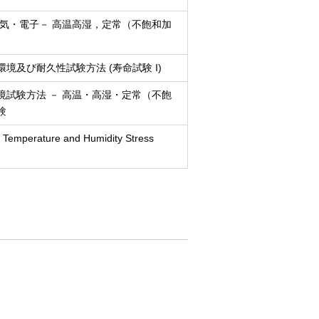
電気・電子－ 高温高湿，定常（不飽和加
境及び耐久性試験方法 (寿命試験 I)
境試験方法 － 高温・高湿・定常（不飽
験
d Temperature and Humidity Stress