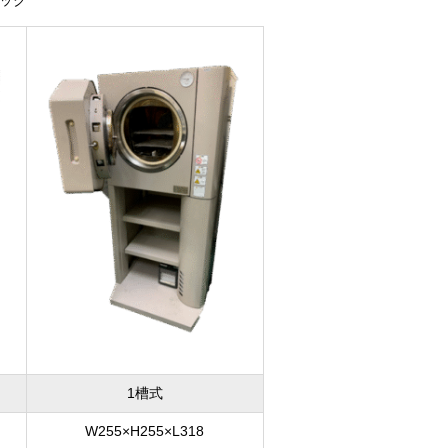
ック
1槽式
W255×H255×L318