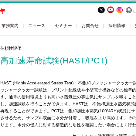
周年
E
業務案内
ニュース
セミナー
お問合せ
採用情報
信頼性評価
高加速寿命試験(HAST/PCT)
HAST (Highly Accelerated Stress Test)：不飽和プレッシャークッカー試
ッシャークッカー試験は、プリント配線板や小型電子機器などの標準
え、通常の使用環境よりも高い水蒸気圧の雰囲気にサンプルを曝すこ
し、加速試験を行うことができます。HASTは、不飽和加圧水蒸気状
再現することができます。PCTは、飽和加圧水蒸気(100%RH)状態
させるため、サンプル表面に水分が付着し、吸湿をより高めます。そ
ります。水分の侵入に対する構造的な耐性を確認したい場合によく行