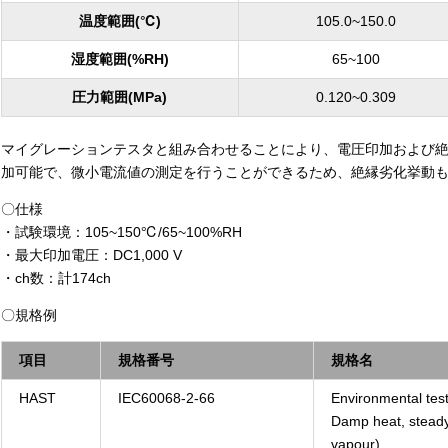
温度範囲(℃)
105.0~150.0
湿度範囲(%RH)
65~100
圧力範囲(MPa)
0.120~0.309
マイグレーションテスタと組み合わせることにより、電圧印加および絶縁
加可能で、微小電流値の測定を行うことができるため、絶縁劣化挙動
〇仕様
・試験環境：105~150℃/65~100%RH
・最大印加電圧：DC1,000 V
・ch数：計174ch
〇規格例
項目
規格番号
規格名
HAST
IEC60068-2-66
Environmental test
Damp heat, steady
vapour)