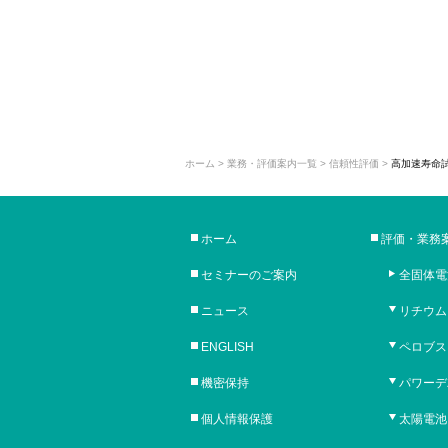
ホーム
>
業務・評価案内一覧
>
信頼性評価
>
高加速寿命試験
ホーム
評価・業務
セミナーのご案内
全固体電
ニュース
リチウム
ENGLISH
ペロブス
機密保持
パワーデ
個人情報保護
太陽電池