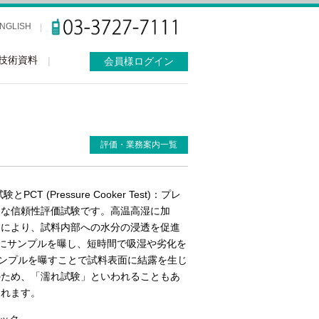
NGLISH
技術資料
会員様ログイン
評価・業務案内一覧
験とPCT (Pressure Cooker Test)：プレ
的な信頼性評価試験です。高温高湿に加
とにより、試料内部への水分の浸透を促進
態にサンプルを曝し、短時間で吸湿や劣化を
にサンプルを曝すことで試料表面に結露を生じ
のため、「濡れ試験」といわれることもあ
われます。