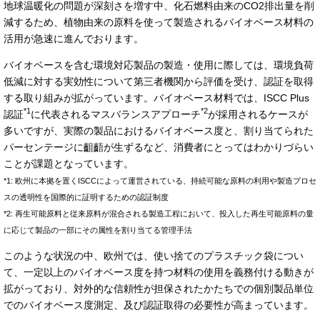
地球温暖化の問題が深刻さを増す中、化石燃料由来のCO2排出量を削
減するため、植物由来の原料を使って製造されるバイオベース材料の
活用が急速に進んでおります。
バイオベースを含む環境対応製品の製造・使用に際しては、環境負荷
低減に対する実効性について第三者機関から評価を受け、認証を取得
する取り組みが拡がっています。バイオベース材料では、ISCC Plus
*1
*2
認証
に代表されるマスバランスアプローチ
が採用されるケースが
多いですが、実際の製品におけるバイオベース度と、割り当てられた
パーセンテージに齟齬が生ずるなど、消費者にとってはわかりづらい
ことが課題となっています。
*1: 欧州に本拠を置くISCCによって運営されている、持続可能な原料の利用や製造プロセ
スの透明性を国際的に証明するための認証制度
*2: 再生可能原料と従来原料が混合される製造工程において、投入した再生可能原料の量
に応じて製品の一部にその属性を割り当てる管理手法
このような状況の中、欧州では、使い捨てのプラスチック袋につい
て、一定以上のバイオベース度を持つ材料の使用を義務付ける動きが
拡がっており、対外的な信頼性が担保されたかたちでの個別製品単位
でのバイオベース度測定、及び認証取得の必要性が高まっています。