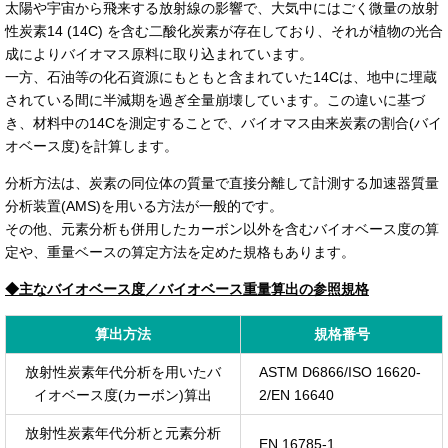
太陽や宇宙から飛来する放射線の影響で、大気中にはごく微量の放射
性炭素14 (14C) を含む二酸化炭素が存在しており、それが植物の光合
成によりバイオマス原料に取り込まれています。
一方、石油等の化石資源にもともと含まれていた14Cは、地中に埋蔵
されている間に半減期を過ぎ全量崩壊しています。この違いに基づ
き、材料中の14Cを測定することで、バイオマス由来炭素の割合(バイ
オベース度)を計算します。
分析方法は、炭素の同位体の質量で直接分離して計測する加速器質量
分析装置(AMS)を用いる方法が一般的です。
その他、元素分析も併用したカーボン以外を含むバイオベース度の算
定や、重量ベースの算定方法を定めた規格もあります。
◆主なバイオベース度／バイオベース重量算出の参照規格
算出方法
規格番号
放射性炭素年代分析を用いたバ
ASTM D6866/ISO 16620-
イオベース度(カーボン)算出
2/EN 16640
放射性炭素年代分析と元素分析
EN 16785-1