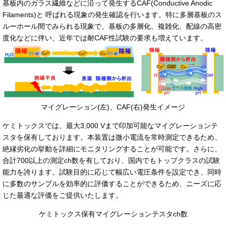
基板内のガラス繊維などに沿って発生するCAF(Conductive Anodic
Filaments)と 呼ばれる現象の発生確認を行います。特に多層基板のス
ルーホール間でみられる現象で、基板の多層化、複雑化、配線の高密
度化などに伴い、近年では耐CAF性試験の要求も増えています。
マイグレーション(左)、CAF(右)発生イメージ
ケミトックスでは、最大3,000 Vまで印加可能なマイグレーションテ
スタを保有しております。本装置は微小電流を常時測定できるため、
絶縁劣化の挙動を詳細にモニタリングすることが可能です。さらに、
合計700以上の測定ch数を有しており、国内でもトップクラスの試験
能力を誇ります。試験目的に応じて幅広い電圧条件を設定でき、同時
に多数のサンプルを効率的に評価することができるため、ニーズに応
じた最適な評価をご提供いたします。
ケミトックス保有マイグレーションテスタch数