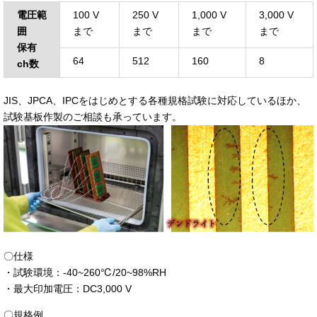
電圧範
100 V
250 V
1,000 V
3,000 V
囲
まで
まで
まで
まで
保有
64
512
160
8
ch数
JIS、JPCA、IPCをはじめとする各種規格試験に対応しているほか、
試験基板作製のご相談も承っています。
〇仕様
・試験環境：-40~260℃/20~98%RH
・最大印加電圧：DC3,000 V
〇規格例