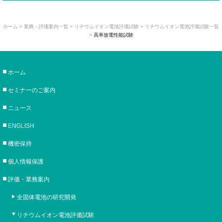
ホーム
>
業務・評価案内一覧
>
リチウムイオン電池評価試験
> リチウムイオン電池評価試験一覧
>
高率放電性能試験
ホーム
セミナーのご案内
ニュース
ENGLISH
機密保持
個人情報保護
評価・業務案内
全固体電池の研究開発
リチウムイオン電池評価試験