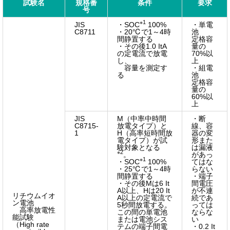
試験名
規格番
条件
要求
号
※1
JIS
・SOC
100%
・単電
C8711
・20℃で1～4時
池
間静置する
定格容
・その後1.0 ItA
量の
の定電流で放電
70%以
し、
上
容量を測定す
・組電
る
池
定格容
量の
60%以
上
JIS
M（中率中時間
・断
C8715-
放電タイプ）と
線、容
1
H（高率短時間放
器の変
電タイプ）が試
形また
験対象となる
は漏液
※2
。
があっ
※1
・SOC
100%
てはな
・25℃で1～4時
らない
間静置する
・端子
・その後Mは6 It
間電圧
A以上、Hは20 It
が不連
リチウムイオ
A以上の定電流で
続であ
ン電池
5秒間放電する。
っては
高率放電性
この間の単電池
ならな
能試験
または電池シス
い
（High rate
テムの端子間電
・0.2 It