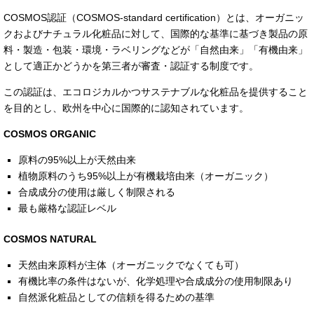
COSMOS認証（COSMOS-standard certification）とは、オーガニッ
クおよびナチュラル化粧品に対して、国際的な基準に基づき製品の原
料・製造・包装・環境・ラベリングなどが「自然由来」「有機由来」
として適正かどうかを第三者が審査・認証する制度です。
この認証は、エコロジカルかつサステナブルな化粧品を提供すること
を目的とし、欧州を中心に国際的に認知されています。
COSMOS ORGANIC
原料の95%以上が天然由来
植物原料のうち95%以上が有機栽培由来（オーガニック）
合成成分の使用は厳しく制限される
最も厳格な認証レベル
COSMOS NATURAL
天然由来原料が主体（オーガニックでなくても可）
有機比率の条件はないが、化学処理や合成成分の使用制限あり
自然派化粧品としての信頼を得るための基準