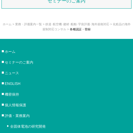
セミナーのご案内
ホーム
>
業務・評価案内一覧
>
鉄道･航空機･建材･船舶･宇宙評価･海外規格対応
>
化粧品の海外
規制対応コンサル
>
各種認証・登録
ホーム
セミナーのご案内
ニュース
ENGLISH
機密保持
個人情報保護
評価・業務案内
全固体電池の研究開発