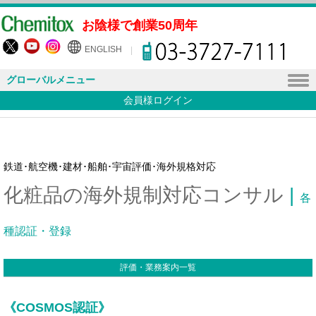
お陰様で創業50周年
ENGLISH
グローバルメニュー
会員様ログイン
鉄道･航空機･建材･船舶･宇宙評価･海外規格対応
化粧品の海外規制対応コンサル
|
各
種認証・登録
評価・業務案内一覧
《COSMOS認証》