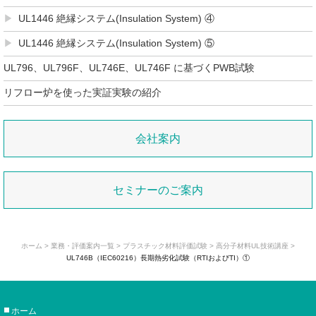
UL1446 絶縁システム(Insulation System) ④
UL1446 絶縁システム(Insulation System) ⑤
UL796、UL796F、UL746E、UL746F に基づくPWB試験
リフロー炉を使った実証実験の紹介
会社案内
セミナーのご案内
ホーム
>
業務・評価案内一覧
>
プラスチック材料評価試験
> 高分子材料UL技術講座 >
UL746B（IEC60216）長期熱劣化試験（RTIおよびTI）①
ホーム