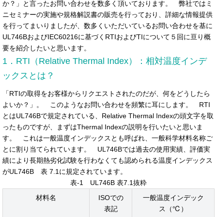
か？」と言ったお問い合わせを数多く頂いております。 弊社ではミ
ニセミナーの実施や規格解説書の販売を行っており、詳細な情報提供
を行ってまいりましたが、数多くいただいているお問い合わせを基に
UL746BおよびIEC60216に基づくRTIおよびTIについて５回に亘り概
要を紹介したいと思います。
1．RTI（Relative Thermal Index）：相対温度インデ
ックスとは？
「RTIの取得をお客様からリクエストされたのだが、何をどうしたら
よいか？」。 このようなお問い合わせを頻繁に耳にします。 RTI
とはUL746Bで規定されている、Relative Thermal Indexの頭文字を取
ったものですが、まずはThermal Indexの説明を行いたいと思いま
す。 これは一般温度インデックスとも呼ばれ、一般科学材料名称ご
とに割り当てられています。 UL746Bでは過去の使用実績、評価実
績により長期熱劣化試験を行わなくても認められる温度インデックス
がUL746B 表 7.1に規定されています。
表-1 UL746B 表7.1抜粋
材料名
ISOでの
一般温度インデック
表記
ス（℃）