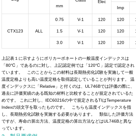
Elec
mm
Imp
0.75
V-1
120
120
CTX123
ALL
1.5
V-1
120
120
3.0
V-1
120
120
上記表１に示すようにポリカーボネートの一般温度インデックスは
「80℃」であるのに対し、上記認定例では「120℃」認定で認定され
ています。 このことからこの材料は長期熱劣化試験を実施して一般
温度定格よりも高い温度定格を取得認定していることが判ります。 温
度インデックスに「Relative」と付くのは、UL746Bでは評価の際に、
過去に評価実績のある既知の材料と比較することが規定されているた
めです。 これに対し、IEC60216の中で規定されるTIはTemperature
Indexの頭文字を取ったものです。 こちらも温度インデックスを指
し、長期熱劣化試験を実施する必要があります。 類似した評価方法
ですが、寿命の算出方法、温度定格の算出方法などはUL746Bと異な
っています。