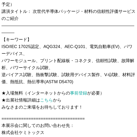
予定）
講演タイトル： 次世代半導体パッケージ・材料の信頼性評価サービス
のご紹介
―――――――――――――――――――――――――――――――
―――
【キーワード】
ISO/IEC 17025認定、AQG324、AEC-Q101、電気自動車(EV)、パワ
ーデバイス、
パワーモジュール、プリント配線板・コネクタ、信頼性試験、故障解
析、パワーサイクル試験、
逆バイアス試験、熱衝撃試験、試験用デバイス製作、V-t試験、材料評
価、熱抵抗、熱伝導率(ASTM D5470)
★入場無料（インターネットからの
事前登録
が必要）
★出展社情報詳細は
こちら
から
みなさまのご来場をお待ちしております！
==================================
本展示会に関してのお問い合わせ先：
株式会社ケミトックス