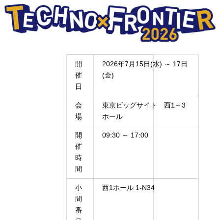
開
2026年7月15日(水) ～ 17日
催
(金)
日
会
東京ビッグサイト 西1～3
場
ホール
開
09:30 ～ 17:00
催
時
間
小
西1ホール 1-N34
間
番