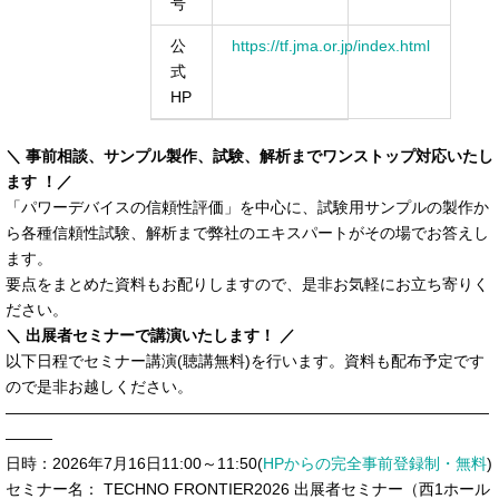
号
公
https://tf.jma.or.jp/index.html
式
HP
＼ 事前相談、サンプル製作、試験、解析までワンストップ対応いたし
ます ！／
「パワーデバイスの信頼性評価」を中心に、試験用サンプルの製作か
ら各種信頼性試験、解析まで弊社のエキスパートがその場でお答えし
ます。
要点をまとめた資料もお配りしますので、是非お気軽にお立ち寄りく
ださい。
＼ 出展者セミナーで講演いたします！ ／
以下日程でセミナー講演(聴講無料)を行います。資料も配布予定です
ので是非お越しください。
―――――――――――――――――――――――――――――――
―――
日時：2026年7月16日11:00～11:50(
HPからの完全事前登録制・無料
)
セミナー名： TECHNO FRONTIER2026 出展者セミナー（西1ホール