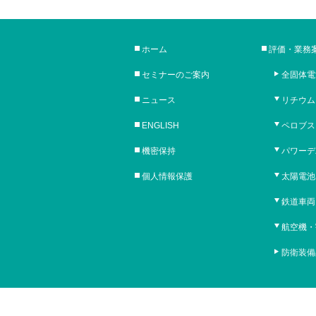
ホーム
評価・業務
セミナーのご案内
全固体電
ニュース
リチウム
ENGLISH
ペロブス
機密保持
パワーデ
個人情報保護
太陽電池
鉄道車両
航空機・
防衛装備