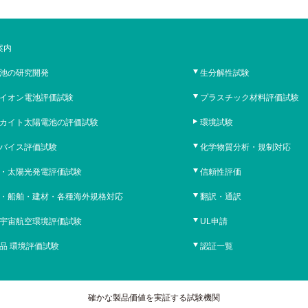
案内
池の研究開発
生分解性試験
イオン電池評価試験
プラスチック材料評価試験
カイト太陽電池の評価試験
環境試験
バイス評価試験
化学物質分析・規制対応
・太陽光発電評価試験
信頼性評価
・船舶・建材・各種海外規格対応
翻訳・通訳
宇宙航空環境評価試験
UL申請
品 環境評価試験
認証一覧
確かな製品価値を実証する試験機関