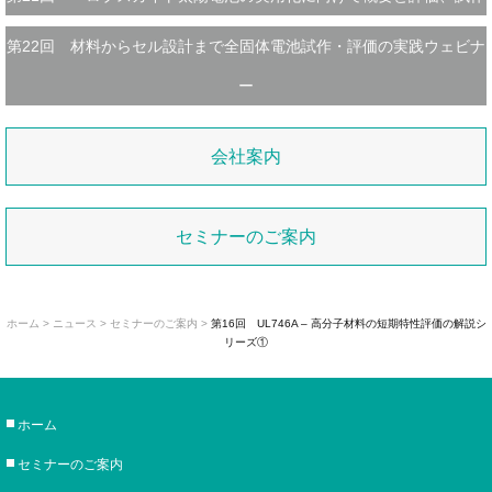
第22回 材料からセル設計まで全固体電池試作・評価の実践ウェビナ
ー
会社案内
セミナーのご案内
ホーム
> ニュース >
セミナーのご案内
>
第16回 UL746A – 高分子材料の短期特性評価の解説シ
リーズ①
ホーム
セミナーのご案内