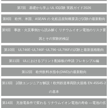
第7回 基礎から学ぶ UL ID試験 実践ガイド2026
第8回 欧州、米国、ASEAN の 化粧品規制概要及び試験の最新動向
第9回 事故・火災事例から読み解く リチウムイオン電池のリスク要
因とその実験的検証
第10回 UL746E･UL746F･UL796･UL796Fの試験と最新規格動向
第11回 ULにおけるプリント配線板の申請 フレキシブル編
第12回 欧州飲料水指令(DWD)の最新動向
第13回 試験エンジニアが解説！欧州鉄道車両防火規格 EN 45545-2
の基本
第14回 充放電条件で変わる リチウムイオン電池の寿命 ―電池の劣