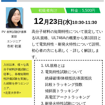
初級者向け
料金：5,500円
12
23
月
日(水)
10:30-11:30
高分子材料の短期特性について規定してい
PV･材料試験評価事
業部
るUL規格、UL746Aの概要から第1回目と
エンジニア
して電気特性・耐発火特性について説明。
市村 初瀬
初心者の方にも易しく・詳しく解説しま
す。
入社以来、様々な高
UL規格とは
分子材料評価試験に
電気特性試験について
従事し、各種短期特
絶縁破壊/体積抵抗/表面抵抗
性評価試験を実施し
た経験を持つエンジ
比較トラッキング指数
ニア。
傾斜面トラッキング
<北里大学卒>
高電圧アークトラッキング
耐発火特性試験について