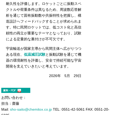
耐久性を評価します。ロケットごとに振動スペ
クトルや荷重条件は異なるため、周波数応答解
析を通じて固有振動数や共振特性を把握し、構
造設計へフィードバックすることが求められま
す。特に民間ロケットでは、低コスト化と高信
頼性の両立が重要なテーマとなっており、試験
による定量的な裏付けが不可欠です。
宇宙輸送が国家主導から民間主体へ広がりつつ
ある現在、
低温減圧試験
と振動試験を通じて機
器の環境耐性を評価し、安全で持続可能な宇宙
開発を支えていきたいと考えています。
2026年 5月 29日
お問い合わせ：
担当：齋藤
Mail:
sho-saito@chemitox.co.jp
TEL: 0551-42-5061 FAX: 0551-20-