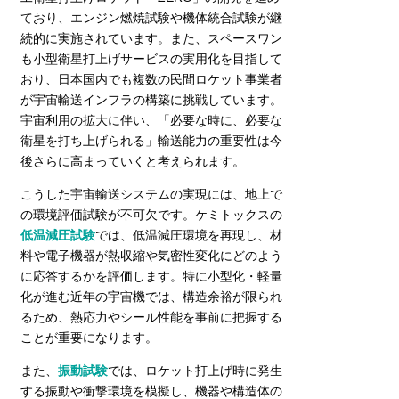
ており、エンジン燃焼試験や機体統合試験が継
続的に実施されています。また、スペースワン
も小型衛星打上げサービスの実用化を目指して
おり、日本国内でも複数の民間ロケット事業者
が宇宙輸送インフラの構築に挑戦しています。
宇宙利用の拡大に伴い、「必要な時に、必要な
衛星を打ち上げられる」輸送能力の重要性は今
後さらに高まっていくと考えられます。
こうした宇宙輸送システムの実現には、地上で
の環境評価試験が不可欠です。ケミトックスの
低温減圧試験
では、低温減圧環境を再現し、材
料や電子機器が熱収縮や気密性変化にどのよう
に応答するかを評価します。特に小型化・軽量
化が進む近年の宇宙機では、構造余裕が限られ
るため、熱応力やシール性能を事前に把握する
ことが重要になります。
また、
振動試験
では、ロケット打上げ時に発生
する振動や衝撃環境を模擬し、機器や構造体の