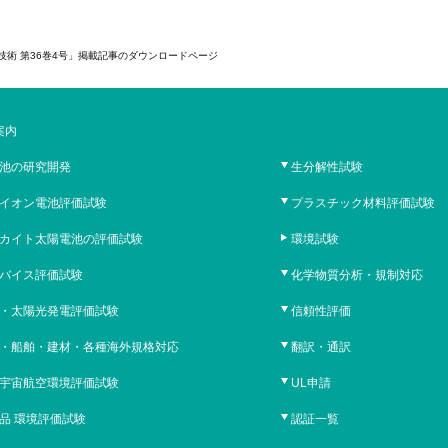
術 第36巻4号」掲載記事のダウンロードページ
案内
池の研究開発
生分解性試験
イオン電池評価試験
プラスチック材料評価試験
カイト太陽電池の評価試験
環境試験
バイス評価試験
化学物質分析・規制対応
・太陽光発電評価試験
信頼性評価
・船舶・建材・各種海外規格対応
翻訳・通訳
宇宙航空環境評価試験
UL申請
品 環境評価試験
認証一覧