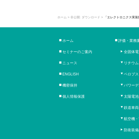
ホーム
>
非公開: ダウンロード
>
「エレクトロニクス実装技
ホーム
評価・業務
セミナーのご案内
全固体電
ニュース
リチウム
ENGLISH
ペロブス
機密保持
パワーデ
個人情報保護
太陽電池
鉄道車両
航空機・
防衛装備