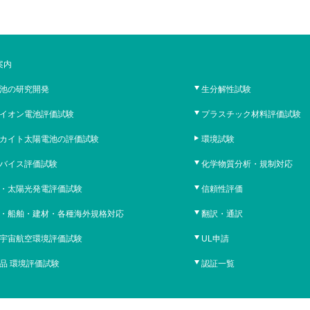
案内
池の研究開発
生分解性試験
イオン電池評価試験
プラスチック材料評価試験
カイト太陽電池の評価試験
環境試験
バイス評価試験
化学物質分析・規制対応
・太陽光発電評価試験
信頼性評価
・船舶・建材・各種海外規格対応
翻訳・通訳
宇宙航空環境評価試験
UL申請
品 環境評価試験
認証一覧