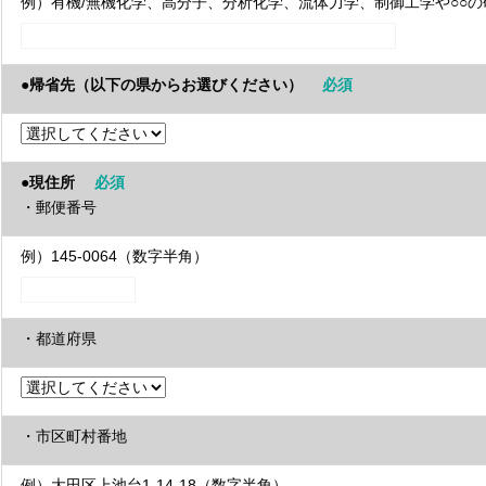
例）有機/無機化学、高分子、分析化学、流体力学、制御工学や○○
●帰省先（以下の県からお選びください）
必須
●現住所
必須
・郵便番号
例）145-0064（数字半角）
・都道府県
・市区町村番地
例）大田区上池台1-14-18（数字半角）