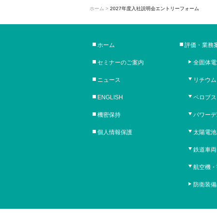
ホーム
>
2027年度入社説明会エントリーフォーム
ホーム
評価・業務
セミナーのご案内
全固体電
ニュース
リチウム
ENGLISH
ペロブス
機密保持
パワーデ
個人情報保護
太陽電池
鉄道車両
航空機・
防衛装備