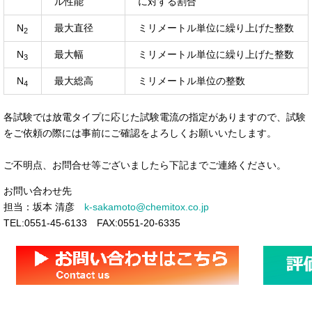
ル性能
に対する割合
N
最大直径
ミリメートル単位に繰り上げた整数
2
N
最大幅
ミリメートル単位に繰り上げた整数
3
N
最大総高
ミリメートル単位の整数
4
各試験では放電タイプに応じた試験電流の指定がありますので、試験
をご依頼の際には事前にご確認をよろしくお願いいたします。
ご不明点、お問合せ等ございましたら下記までご連絡ください。
お問い合わせ先
担当：坂本 清彦
k-sakamoto@chemitox.co.jp
TEL:0551-45-6133 FAX:0551-20-6335