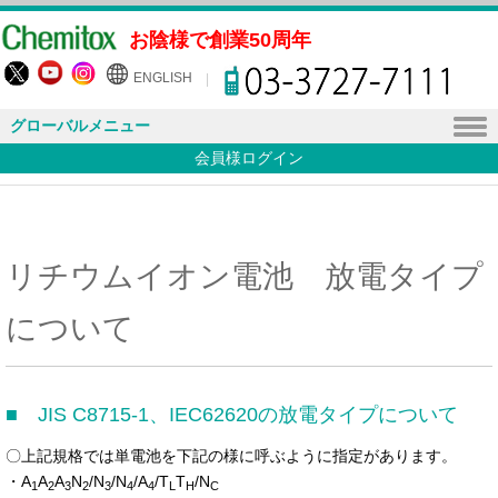
お陰様で創業50周年
ENGLISH
グローバルメニュー
会員様ログイン
リチウムイオン電池 放電タイプ
について
■ JIS C8715-1、IEC62620の放電タイプについて
〇上記規格では単電池を下記の様に呼ぶように指定があります。
・A
A
A
N
/N
/N
/A
/T
T
/N
1
2
3
2
3
4
4
L
H
C