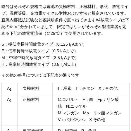
略号はそれぞれ規格では電池の負極材料、正極材料、形状、放電タイ
プ、温度等級、充放電サイクル耐性および寸法と規定されています。
直流内部抵抗試験など各試験条件で度々出てきますA4放電タイプは下
記の4つに分かれていまして、限定ではないがそれぞれ製造業者が定
める下記の放電電流値（＠25℃）で使用されています。
S：極低率長時間放電タイプ（0.125 I
Aまで）
t
E：低率長時間放電タイプ（0.5 I
Aまで）
t
M：中率中時間放電タイプ（3.5 I
Aまで）
t
H：高率短時間放電タイプ（3.5 I
A以上）
t
その他の略号については下記表の通りです
A
負極材料
I：炭素 T：チタン X：その他
1
A
正極材料
C:コバルト F：鉄 Fp：リン酸
2
鉄 N:ニッケル
M:マンガン Mp：リン酸マンガン
V：バナジウム X:その他
A
単電池形状
R：円筒形 P：角型