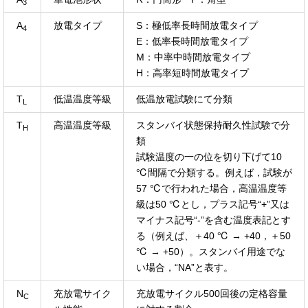
3
A
放電タイプ
S：極低率長時間放電タイプ
4
E：低率長時間放電タイプ
M：中率中時間放電タイプ
H：高率短時間放電タイプ
T
低温温度等級
低温放電試験にて分類
L
T
高温温度等級
スタンバイ状態保持耐久性試験で分
H
類
試験温度の一の位を切り下げて10
℃間隔で分類する。例えば，試験が
57 ℃で行われた場合，高温温度等
級は50 ℃とし，プラス記号“+”又は
マイナス記号“-”を含む温度表記とす
る（例えば、＋40 ℃ → +40，＋50
℃ → +50）。スタンバイ用途でな
い場合，“NA”と表す。
N
充放電サイク
充放電サイクル500回後の定格容量
C